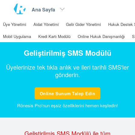
Üye Yönetimi
Aidat Yönetimi
Gelir Gider Yönetimi
Hukuk Destek 
Mobil Uygulama
Kredi Kartı Modülü
Online Hukuk Danışmanlığı
S
Geliştirilmiş SMS Modülü
Üyelerinize tek tıkla anlık ve ileri tarihli SMS'ler
gönderin.
Online Sunum Talep Edin
Rönesis Pro'nun eşsiz özelliklerini hemen keşfedin!
Geliştirilmiş SMS Modülü ile tüm