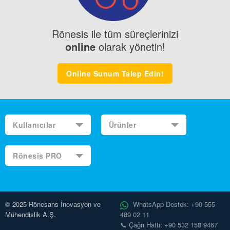
Rönesis ile tüm süreçlerinizi
online
olarak yönetin!
Online Sunum Talep Edin!
Kullanıcılar
Ürünler
Rönesis PRO
© 2025 Rönesans İnovasyon ve
WhatsApp Destek: +90 555
Mühendislik A.Ş.
489 02 11
📞 Çağrı Hattı: +90 532 158 9467