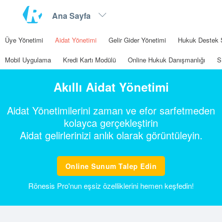
Üye Yönetimi
Aidat Yönetimi
Gelir Gider Yönetimi
Hukuk Destek 
Mobil Uygulama
Kredi Kartı Modülü
Online Hukuk Danışmanlığı
S
Akıllı Aidat Yönetimi
Aidat Yönetimilerini zaman ve efor sarfetmeden
kolayca gerçekleştirin
Aidat gelirlerinizi anlık olarak görüntüleyin.
Online Sunum Talep Edin
Rönesis Pro'nun eşsiz özelliklerini hemen keşfedin!